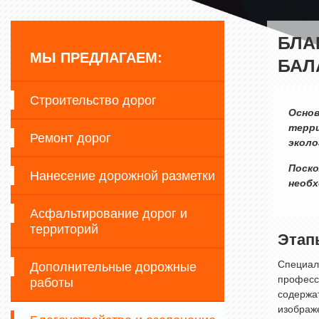
БЛА
МЫ ПРЕДЛАГАЕМ:
БАЛ
Строительство дорог
Основ
терри
Ремонт дорог
эколо
Поско
Нанесение дорожной разметки
необх
Асфальтирование дорог и
территорий
Этап
Специал
Дополнительные дорожные
професс
работы
содержат
изображ